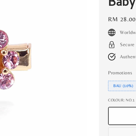
Baby
Regular
RM 28.00
price
Worldw
Secure
Authent
Promotions
BAU (10%)
COLOUR
: NO.1