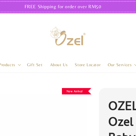
FREE Shipping for order over RM50
Products
Gift Set
About Us
Store Locator
Our Services
New Arrival
OZEL
Ozel