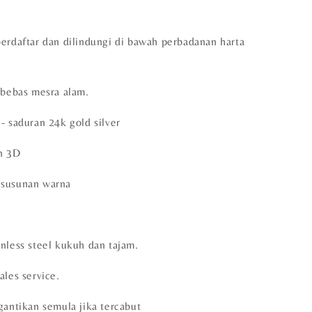
berdaftar dan dilindungi di bawah perbadanan harta
 bebas mesra alam.
- saduran 24k gold silver
n 3D
 susunan warna
n
nless steel kukuh dan tajam.
ales service.
gantikan semula jika tercabut