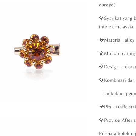
europe)
💎Syarikat yang 
intelek malaysia.
💎Material ,alloy
💎Micron plating 
💎Design - rekaa
💎Kombinasi dan
Unik dan aggu
💎Pin - 100% stai
💎Provide After s
Permata boleh di