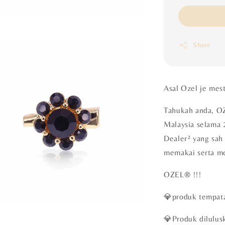
Share
Asal Ozel je mes
Tahukah anda, OZ
Malaysia selama 
Dealer² yang sah 
memakai serta m
OZEL®️ !!!
💎produk tempata
💎Produk dilulu