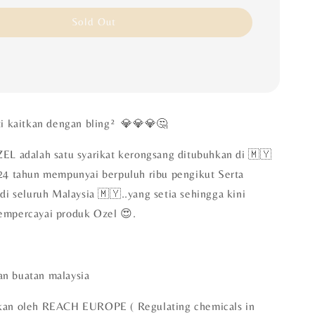
Sold Out
ti kaitkan dengan bling² 💎💎💎🤔
EL adalah satu syarikat kerongsang ditubuhkan di 🇲🇾
24 tahun mempunyai berpuluh ribu pengikut Serta
di seluruh Malaysia 🇲🇾..yang setia sehingga kini
empercayai produk Ozel 😍.
n buatan malaysia
skan oleh REACH EUROPE ( Regulating chemicals in