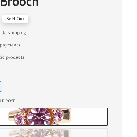
Brooch
Sold Out
ide shipping
 payments
ic products
 LT. ROSE