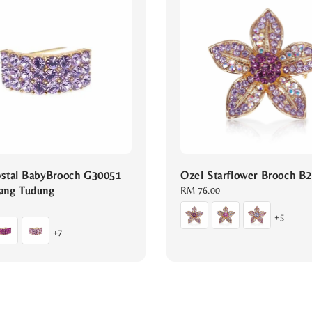
ystal BabyBrooch G30051
Ozel Starflower Brooch B
ang Tudung
Regular
RM 76.00
price
+5
+7