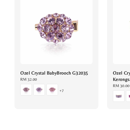
Ozel Crystal BabyBrooch G32035
Ozel Cr
Kerongs
Regular
RM 32.00
price
Regular
RM 30.00
+7
price