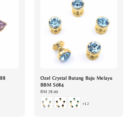
288
Ozel Crystal Butang Baju Melayu
BBM S084
Regular
RM 78.00
price
+12